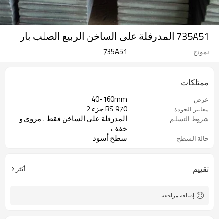
735A51 المدرفلة على الساخن الربيع الصلب بار
735A51
نموذج
ممتلكات
40-160mm
عرض
BS 970 جزء 2
معايير الجودة
المدرفلة على الساخن فقط ، مروي و
شروط التسليم
خفف
سطح أسود
حالة السطح
تقييم
أكثر
إضافة مراجعة