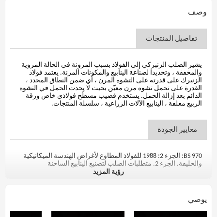
وصف
تفاصيل المنتجات
يشير الصلب الزنبركي إلى الفولاذ بسبب المرونة في الحالة المروية
والمخففة ، وتحديدا لصناعة الينابيع والمكونات المرنة. يعتمد فولاذ
الزنبرك على قدرته على التشوه المرن ، أي ضمن النطاق المحدد ،
القدرة على تحمل تشوه مرن معيّن بحيث لا يحدث الحمل في التشوه
الدائم بعد إزالة الحمل. يستخدم قضيب مسطّح فولاذي خاص ورقة
الربيع مغلفة ، الينابيع الآلات الزراعية ، سلسلة المنتجات.
معايير الجودة
BS 970: الجزء 2: 1988 للفولاذ المطاوع لأغراض الهندسة الميكانيكية
والحليفة. الجزء 2. متطلبات الصلب لتصنيع الينابيع الساخنة
رؤية المزيد
التركيب الكيميائي(٪)
يوصي