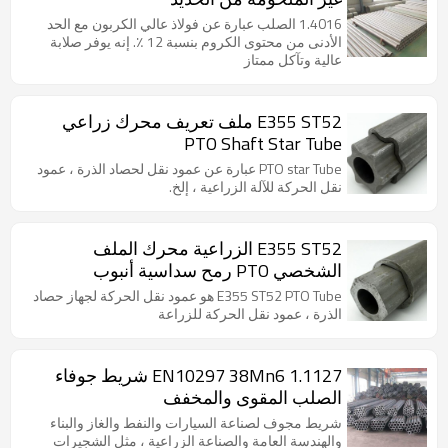
1.4016 الصلب عبارة عن فولاذ عالي الكربون مع الحد
الأدنى من محتوى الكروم بنسبة 12 ٪. إنه يوفر صلابة
عالية وتآكل ممتاز
E355 ST52 ملف تعريف محرك زراعي
PTO Shaft Star Tube
PTO star Tube عبارة عن عمود نقل لحصاد الذرة ، عمود
نقل الحركة للآلة الزراعية ، إلخ.
E355 ST52 الزراعية محرك الملف
الشخصي PTO رمح سداسية أنبوب
E355 ST52 PTO Tube هو عمود نقل الحركة لجهاز حصاد
الذرة ، عمود نقل الحركة للزراعة
EN10297 38Mn6 1.1127 شريط جوفاء
الصلب المقوى والمخفف
شريط مجوف لصناعة السيارات والنفط والغاز والبناء
والهندسة العامة والصناعة الزراعية ، مثل الشجيرات