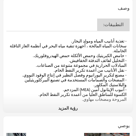
وصف
التطبيقات:
· تغذية أنابيب المياه ومولد البخار.
سخانات المياه المالحة ، أجهزة تنقية مياه البحر في أنظمة الغاز الناقلة
الخاملة.
· حامض الكبريتيك وحمض الألكلة حمض الهيدروفلوريك.
· التخليل لفائف التدفئة الخفافيش.
المبادلات الحرارية في مجموعة متنوعة من الصناعات.
· نقل الأنابيب من أعمدة تكرير النفط الخام.
· مصنع لتكرير اليورانيوم وفصل النظير في إنتاج الوقود النووي.
· المضخات والصمامات المستخدمة في تصنيع البيركلوريثيلين
والبلاستيك المكلور.
· أنبوب الإيثانول أمين (MEA) المزدحم.
الكسوة للمناطق العليا من أعمدة تكرير النفط الخام.
المروحة ومضخات مهاوي.
رؤية المزيد
تفاصيل المنتج:
يوصي
القياسية: ASTM B622 سلس سبائك النيكل والنيكل والكوبالت وأنبوب