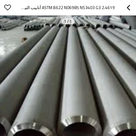
ASTM B622 N06985 NS3403 G3 2.4619 أنابيب النيكل والكوبالت غير الملحومة
1
/
1