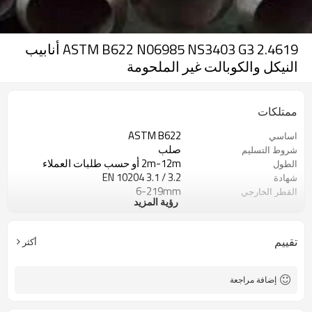
ASTM B622 N06985 NS3403 G3 2.4619 أنابيب
النيكل والكوبالت غير الملحومة
ممتلكات
ASTM B622
اساسي
صلب
شروط التسليم
2m-12m أو حسب طلبات العملاء
الطول
EN 10204 3.1 / 3.2
شهادة
6-219mm
القطر الخارجي
رؤية المزيد
1.0-12.7mm
سمك الحائط
تقييم
أكثر
إضافة مراجعة