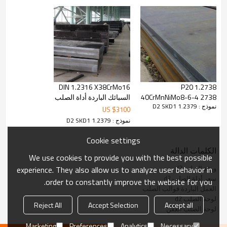
BS EN ISO 4957 ، ASTM A681
درجات مماثلة:
SKD11،1.2379 ، Cr12Mo1V1
DIN 1.2316 X38CrMo16
1.2738 P20
التركيب الكيميائي:
السبائك الباردة أداة الصلب
40CrMnNiMo8-6-4 2738
نموذج : 1.2379 D2 SKD1
المسطح بار
البلاستيك لوحة الصلب
US $
3100
العفن
نموذج : 1.2379 D2 SKD1
S
P
سي
مليون
C
درجة
.03 كحد
0.03 كحد
Cookie settings
0،10-،6
0،20-0،60
1،45-1،6
1.2379
أقصى
أقصى
الكلمات الدالة
We use cookies to provide you with the best possible
ورقة الصلب d2
experience. They also allow us to analyze user behavior in
نطاق الحجم:
سعر أداة الصلب d2
order to constantly improve the website for you.
العمل الباردة قوالب الصلب
لوحة الصلب d2
Reject All
Accept Selection
Accept all
سمك: 1-16mm
لوحة الصلب العفن
العرض: 810 مم كحد أقصى
المدة: 4000 مم كحد أقصى
Marketing
Preferences
Analytics
Necessary