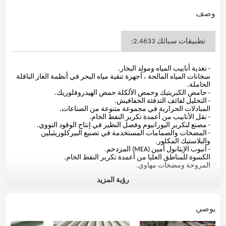
وصف
تطبيقات سبائك 2.4633:
· تغذية أنابيب المياه ومولد البخار.
سخانات المياه المالحة ، أجهزة تنقية مياه البحر في أنظمة الغاز الناقلة
الخاملة.
· حامض الكبريتيك وحمض الألكلة حمض الهيدروفلوريك.
· التخليل لفائف التدفئة الخفافيش.
المبادلات الحرارية في مجموعة متنوعة من الصناعات.
· نقل الأنابيب من أعمدة تكرير النفط الخام.
· مصنع لتكرير اليورانيوم وفصل النظير في إنتاج الوقود النووي.
· المضخات والصمامات المستخدمة في تصنيع البيركلوريثيلين
والبلاستيك المكلور.
· أنبوب الإيثانول أمين (MEA) المزدحم.
الكسوة للمناطق العليا من أعمدة تكرير النفط الخام.
المروحة ومضخات مهاوي.
رؤية المزيد
تفاصيل المنتج 2.4633 سبيكة:
يوصي
قياسي: ASTM B163-04 سلس أنابيب النيكل وسبائك النيكل ومبادل