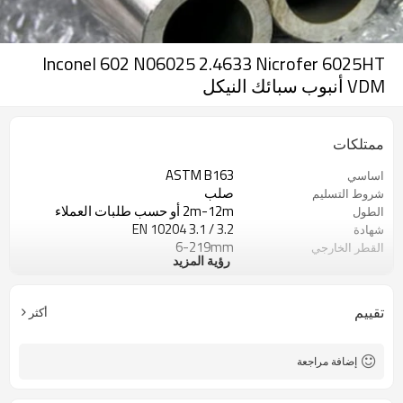
Inconel 602 N06025 2.4633 Nicrofer 6025HT
VDM أنبوب سبائك النيكل
ممتلكات
ASTM B163
اساسي
صلب
شروط التسليم
2m-12m أو حسب طلبات العملاء
الطول
EN 10204 3.1 / 3.2
شهادة
6-219mm
القطر الخارجي
رؤية المزيد
1.0-12.7mm
سمك الحائط
تقييم
أكثر
إضافة مراجعة