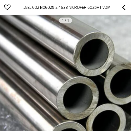
INCONEL 602 N06025 2.4633 NICROFER 6025HT VDM أنبوب سبائك النيكل
1
/
1