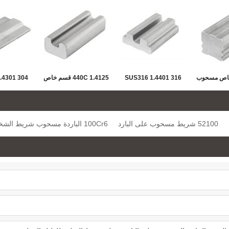
م خاص مسحوب
316 1.4401 SUS316
440C 1.4125 قسم خاص
 شريط من
مقطع خاص من الصلب
مسحوب على البارد شريط
مقطع خاص
وني للدليل
غير القابل للصدأ على
الفولاذ المقاوم للصدأ
مسحوب شري
52100 شريط مسحوب على البارد
100Cr6 الباردة مسحوب شريط الشخصي
طي
البارد ، شريط فولاذي
للدليل الخطي
المقاوم لل
للموجه الخطي
الخ