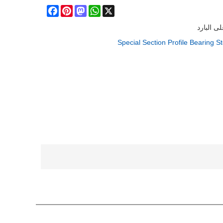
Facebook
Pinterest
Mastodon
WhatsApp
X
 البارد
Special Section Profile Bearing S