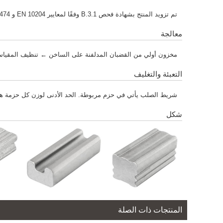
تم تزويد المنتج بشهادة فحص 3.1.B وفقًا لمعايير EN 10204 و ISO 10474.
معالجة
مخزون أولي من القضبان المدلفنة على الساخن ← تنظيف الم
التعبئة والتغليف
شريط الصلب يأتي في حزم مربوطة. الحد الأدنى لوزن كل حزمة هو 2000 كجم ؛ الحد الأقصى لوزن الحزمة هو 5000 كجم ، بحد أدنى 4 
شكل
المنتجات ذات الصلة