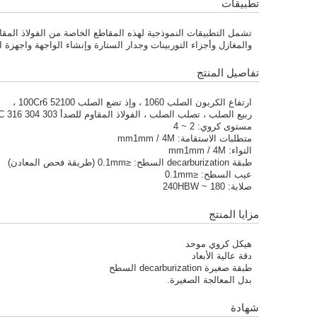
تطبيقات
تشمل التطبيقات النموذجية لهذه المقاطع الخاصة من الفولاذ المقا
والمغازل وأجزاء التوربينات وجدار الستارة وإنشاء الواجهة واجهزة
تفاصيل المنتج
ارتفاع الكربون الصلب 1060 ، وإذ تضع الصلب 52100 100Cr6 ،
ربيع الصلب ، تصلب الصلب ، الفولاذ المقاوم للصدأ 303 304 316 440C ،
مستوى كروي: 2 ~ 4
متطلبات الاستقامة: mm1mm / 4M
التواء: mm1mm / 4M
طبقة decarburization السطح: ≤0.1mm (طريقة فحص المعادن)
عيب السطح: ≤0.1mm
صلابة: 180 ~ 240HBW
مزايا المنتج
هيكل كروي موحد
دقة عالية الأبعاد
طبقة صغيرة decarburization السطح
بدل المعالجة الصغيرة.
شهادة