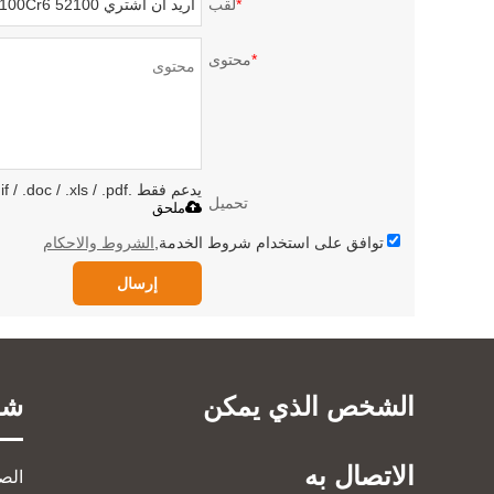
*
لقب
*
محتوى
يدعم فقط .rar / .zip / .jpg / .png / .gif / .doc / .xls / .pdf ، بحد أقصى 20 ميجا
تحميل
ملحق
توافق على استخدام شروط الخدمة,
الشروط والاحكام
إرسال
الشخص الذي يمكن
شر
الاتصال به
الص