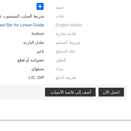
حصة
Share
فئات
شريط الصلب المسحوب على
teel Bar for Linear Guide
English details
علامة تجارية
fushun
شروط التسليم
تعادل الباردة
حالة السطح
ناعم
الطول
عشوائية أو قطع
ميناء
شنغهاي
طريقة الدفع
L/C, D/P
اتصل الآن
أضف إلى قائمة الأمنيات