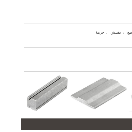
قطع ← تفتيش ← حزمة