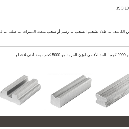
قياس الكاشف ← طلاء تشحيم السحب ← رسم أو سحب متعدد الممرات ← صلب ← 
قطع