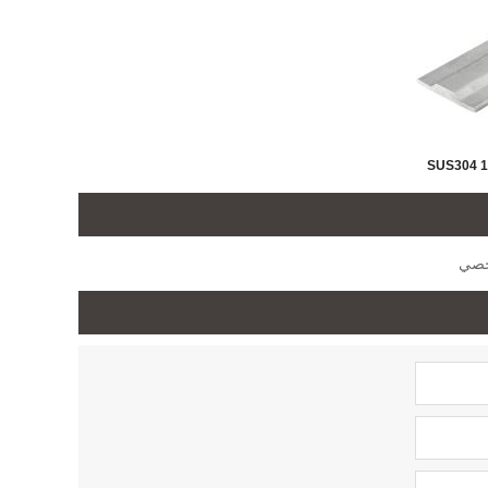
304 1.4301 SUS304
 الباردة
ط الفولاذ
صدأ لدليل
طي