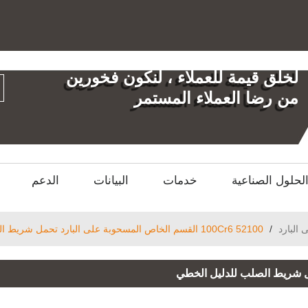
العربية
English
العر
لخلق قيمة للعملاء ، لنكون فخورين
من رضا العملاء المستمر
لحلول الصناعية
خدمات
البيانات
الدعم
البارد
/
52100 100Cr6 القسم الخاص المسحوبة على البارد تحمل شريط الصلب للدليل الخطي