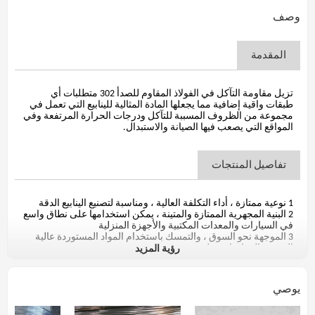
وصف
المقدمة
تزيل مقاومة التآكل في الفولاذ المقاوم للصدأ 302 متطلبات أي
طبقات واقية إضافية مما يجعلها المادة المثالية للينابيع التي تعمل في
مجموعة من الظروف المسببة للتآكل ودرجات الحرارة المرتفعة وفي
المواقع التي يصعب فيها الصيانة والاستبدال.
تفاصيل المنتجات
1 نوعية ممتازة ، أداء التكلفة العالية ، ومناسبة لتصنيع الينابيع الدقة
2 البنية المجهرية الممتازة والمتينة ، يمكن استخدامها على نطاق واسع
في السيارات والمعدات المكتبية والأجهزة المنزلية
3 الموجهة نحو السوق ، والتمسك باستخدام المواد المستوردة عالية
رؤية المزيد
الجودة والمواد باوستيل
4 نطاق الحجم: القطر 0.10-5.00mm
5 حالة التسليم: مسحوبة على البارد فقط ، صلب
6 حالة السطح: أملس ، مغلفة بالصابون ، ضبابي رمادي وسطح
يوصي
مشرق