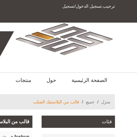
ترحيب,
تسجيل الدخول
/
تسجيل
الصفحة الرئيسية
حول
منتجات
ا
منزل
/
جميع
/
قالب من البلاستيك الصلب
فئات
قالب من البلا
fushun
هي شركة