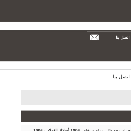
بية
Español
Русский
اتصل بنا
اتصل بنا
بالجملة مخصصًا ، وملصق خاص
1006 أسلاك الفولاذ
و
1006