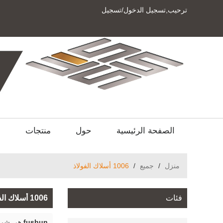
ترحيب,
تسجيل الدخول
/
تسجيل
الصفحة الرئيسية
حول
منتجات
ا
منزل
/
جميع
/
1006 أسلاك الفولاذ
فئات
1006 أسلاك الفولاذ
fushun
هي شركة