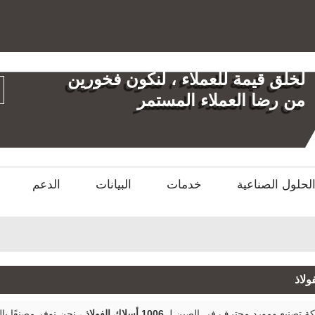
العربية
English
العر
لخلق قيمة للعملاء ، لنكون فخورين
من رضا العملاء المستمر
لحلول الصناعية
خدمات
البيانات
الدعم
 تصنيع ومورد محترف في الصين لـ
1006 أسلاك الفولاذ
، نحن نوفر مصنعًا 