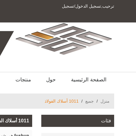
ترحيب,
تسجيل الدخول
/
تسجيل
الصفحة الرئيسية
حول
منتجات
ا
منزل
/
جميع
/
1011 أسلاك الفولاذ
فئات
1011 أسلاك الفولاذ
fushun
هي شركة