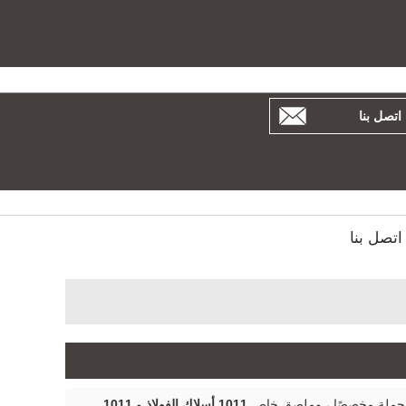
بية
Español
Русский
اتصل بنا
اتصل بنا
بالجملة مخصصًا ، وملصق خاص
1011 أسلاك الفولاذ
و
1011