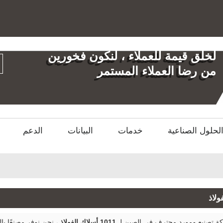
العربية
English
العر
لخلق قيمة للعملاء ، لنكون فخورين
من رضا العملاء المستمر
لحلول الصناعية
خدمات
البيانات
الدعم
 تصنيع ومورد محترف في الصين لـ
1011 أسلاك الفولاذ
، نحن نوفر مصنعًا 