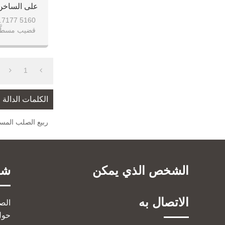
على الساخن 
قضيب مسطَّح
أوراق الربيع
1
الكلمات الدالة
ربيع الصلب الم
الشخص الذي يمكن
شر
الاتصال به
الص
حول