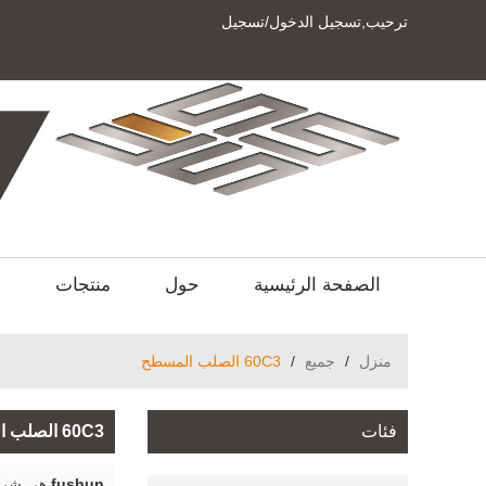
ترحيب,
تسجيل الدخول
/
تسجيل
الصفحة الرئيسية
حول
منتجات
ا
منزل
/
جميع
/
60C3 الصلب المسطح
فئات
60C3 الصلب المسطح
fushun
هي شركة