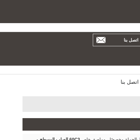
بية
Español
Русский
اتصل بنا
اتصل بنا
ا بالجملة مخصصًا ، وملصق خاص
60C3 الصلب المسطح
و