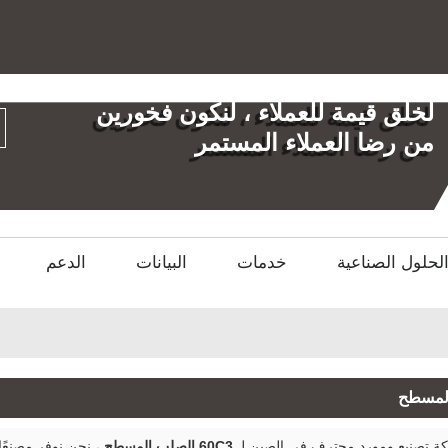
العربية
English
العر
لخلق قيمة للعملاء ، لنكون فخورين
من رضا العملاء المستمر
لحلول الصناعية
خدمات
البيانات
الدعم
 تصنيع ومورد محترف في الصين لـ
60C3 الصلب المسطح
، نحن نوفر مصنعً