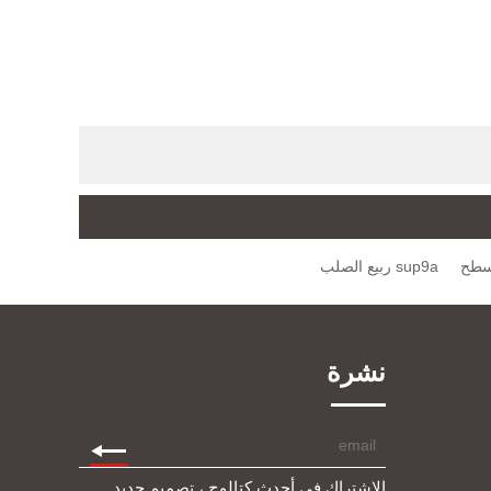
sup9a ربيع الصلب
نشرة
الاشتراك في أحدث كتالوج ، تصميم جديد