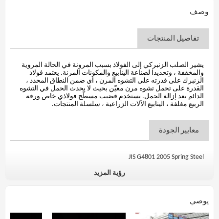
وصف
تفاصيل المنتجات
يشير الصلب الزنبركي إلى الفولاذ بسبب المرونة في الحالة المروية
والمخففة ، وتحديدا لصناعة الينابيع والمكونات المرنة. يعتمد فولاذ
الزنبرك على قدرته على التشوه المرن ، أي ضمن النطاق المحدد ،
القدرة على تحمل تشوه مرن معيّن بحيث لا يحدث الحمل في التشوه
الدائم بعد إزالة الحمل. يستخدم قضيب مسطّح فولاذي خاص ورقة
الربيع مغلفة ، الينابيع الآلات الزراعية ، سلسلة المنتجات.
معايير الجودة
JIS G4801 2005 Spring Steel
رؤية المزيد
التركيب الكيميائي(٪)
يوصي
الصف الصلب
C
سي
مليون
P