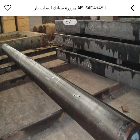
AISI SAE 4145H مزورة سبائك الصلب بار
5
/
1