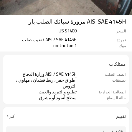
AISI SAE 4145H مزورة سبائك الصلب بار
US $
1400
السعر
AISI / SAE 4145H قضيب صلب
نموذج
1 metric ton
موك
ممتلكات
AISI / SAE 4145H وزارة الدفاع
الصف الصلب
أطواق حفر ، ربط قضبان ، مهاوي ،
تطبيقات
التروس
تطبيع والتبريد والعبث
المعالجة الحرارية
سطح أسود أو مشرق
حالة السطح
API 7-1
اساسي
تقييم
أكثر