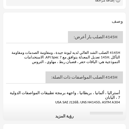
إضافة مراجعة
وصف
4145H الصلب بار أعرض:
4145H الصلب الشد العالي لديه ليونة جيدة ، ومقاومة الصدمات ومقاومة
التآكل .145H تعديل المعدلة يتوافق مع API Spec 7. الاستخدامات
النموذجية هي: الياقات حفر ، قضبان ربط ، مهاوي ، التروس
4145H الصلب المواصفات ذات الصلة:
أستراليا ، ألمانيا ، بريطانيا ، واجهة برمجة تطبيقات المواصفات الدولية
7 ، اليابان
USA SAE J1268، UNS H41450، ASTM A304
رؤية المزيد
تزوير 4145H