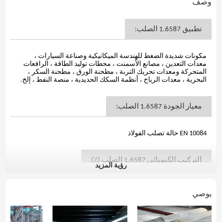
وصف
تطبيق 1.6587 الصلب:
مكونات شديدة الضغط للهندسة الميكانيكية وصناعة السيارات ،
معدات التعدين ، مصانع الأسمنت ، محطات توليد الطاقة ، الرافعات
المتحركة ومعدات تحريك التربة ، مطحنة الورق ، مطحنة السكر ،
البحرية ، معدات الرياح ، أنظمة السكك الحديدية ، منصة النفط ، إلخ.
معيار الجودة 1.6587 الصلب:
EN 10084 حالة تصلب الفولاذ
التركيب الكيميائي 1.6587 الصلب (٪)
رؤية المزيد
C
مليون
سي
P
S
كر
يوصي
0.025
0.025
0.40 كحد
0،15-0،21
0،50-0،90
كحد
كحد
1،50-1،80
0
أقصى
أقصى
أقصى