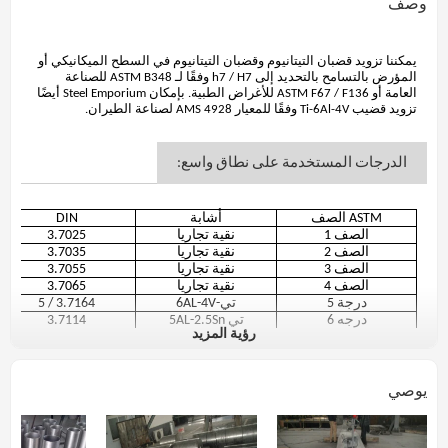
وصف
يمكننا تزويد قضبان التيتانيوم وقضبان التيتانيوم في السطح الميكانيكي أو
المؤرض بالتسامح بالتحديد إلى h7 / H7 وفقًا لـ ASTM B348 للصناعة
العامة أو ASTM F67 / F136 للأغراض الطبية. بإمكان Steel Emporium أيضًا
تزويد قضيب Ti-6Al-4V وفقًا للمعيار AMS 4928 لصناعة الطيران.
الدرجات المستخدمة على نطاق واسع:
ASTM الصف
أشابة
DIN
الصف 1
نقية تجاريا
3.7025
الصف 2
نقية تجاريا
3.7035
الصف 3
نقية تجاريا
3.7055
الصف 4
نقية تجاريا
3.7065
درجة 5
تي-6AL-4V
3.7164 / 5
درجه 6
تي 5AL-2.5Sn
3.7114
رؤية المزيد
الصف 7
تي 0.15Pd
3.7235
الصف 9
تي 3AL-2.5V
3.7195
الصف 12
تي 0.3Mo-0.8Ni
3.7105
يوصي
الصف 23
Ti-6Al-4V ELI
الصف الآخر وسبائك المتاحة حسب الطلب