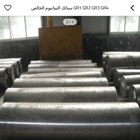
GR1 GR2 GR3 GR4 سبائك التيتانيوم الخالص
2
/
1